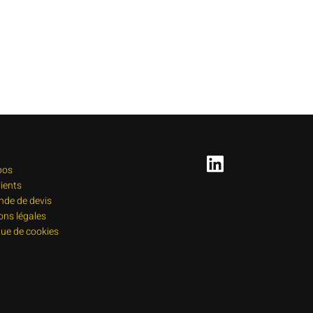
pos
lients
de de devis
ons légales
que de cookies