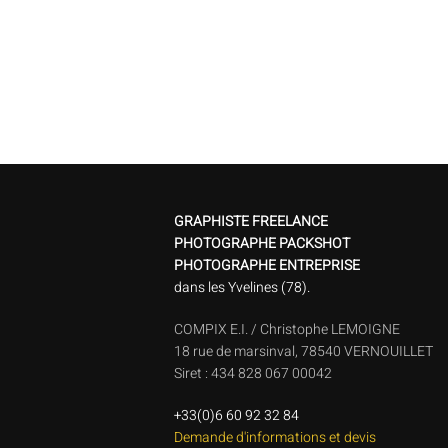
GRAPHISTE FREELANCE
PHOTOGRAPHE PACKSHOT
PHOTOGRAPHE ENTREPRISE
dans les Yvelines (78).
COMPIX E.I. / Christophe LEMOIGNE
18 rue de marsinval, 78540 VERNOUILLET
Siret : 434 828 067 00042
+33(0)6 60 92 32 84
Demande d'informations et devis