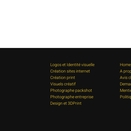
Logos et Identité visuelle
Home
Création sites internet
A pro
Création print
Avis c
Visuels créatif
Deman
Photographe packshot
Menti
Photographe entreprise
Politi
Design et 3DPrint