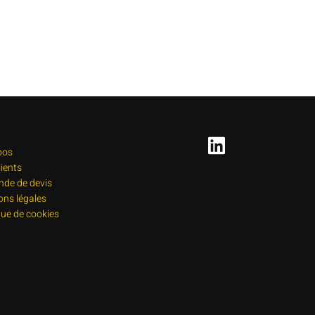
pos
lients
de de devis
ons légales
que de cookies