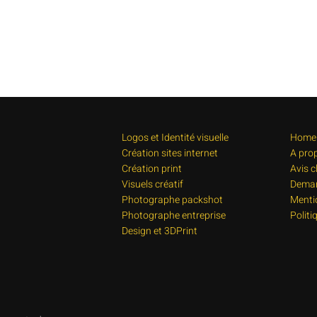
Logos et Identité visuelle
Home
Création sites internet
A pro
Création print
Avis c
Visuels créatif
Deman
Photographe packshot
Menti
Photographe entreprise
Politi
Design et 3DPrint