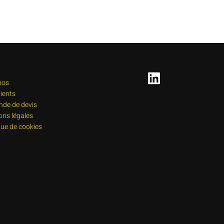
pos
lients
de de devis
ons légales
que de cookies