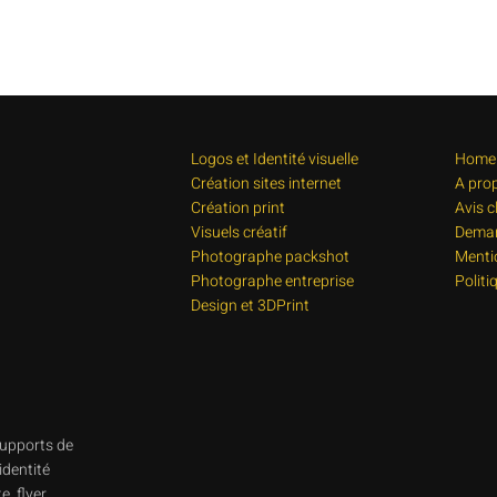
Logos et Identité visuelle
Home
Création sites internet
A pro
Création print
Avis c
Visuels créatif
Deman
Photographe packshot
Menti
Photographe entreprise
Politi
Design et 3DPrint
supports de
identité
, flyer,